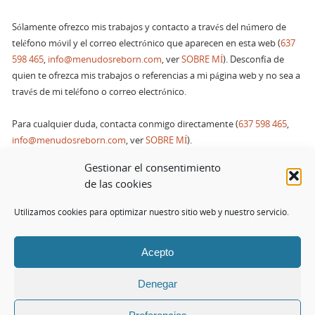
Sólamente ofrezco mis trabajos y contacto a través del número de
teléfono móvil y el correo electrónico que aparecen en esta web (
637
598 465
,
info@menudosreborn.com
, ver
SOBRE MÍ
). Desconfía de
quien te ofrezca mis trabajos o referencias a mi página web y no sea a
través de mi teléfono o correo electrónico.
Para cualquier duda, contacta conmigo directamente (
637 598 465
,
info@menudosreborn.com
, ver
SOBRE MÍ
).
Gestionar el consentimiento
Usted puede revocar en cualquier momento su conformidad en usar
de las cookies
cookies pulsando el siguiente botón [cookies_revoke]
Utilizamos cookies para optimizar nuestro sitio web y nuestro servicio.
Acepto
© Todos los derechos reservados.
info@menudosreborn.com
Denegar
FUNCIONA CON
PARABOLA
&
WORDPRESS.