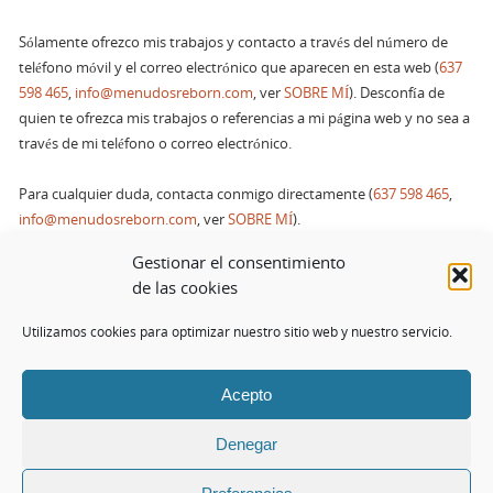
Sólamente ofrezco mis trabajos y contacto a través del número de
teléfono móvil y el correo electrónico que aparecen en esta web (
637
598 465
,
info@menudosreborn.com
, ver
SOBRE MÍ
). Desconfía de
quien te ofrezca mis trabajos o referencias a mi página web y no sea a
través de mi teléfono o correo electrónico.
Para cualquier duda, contacta conmigo directamente (
637 598 465
,
info@menudosreborn.com
, ver
SOBRE MÍ
).
Gestionar el consentimiento
Usted puede revocar en cualquier momento su conformidad en usar
de las cookies
cookies pulsando el siguiente botón [cookies_revoke]
Utilizamos cookies para optimizar nuestro sitio web y nuestro servicio.
Acepto
© Todos los derechos reservados.
info@menudosreborn.com
Denegar
FUNCIONA CON
PARABOLA
&
WORDPRESS.