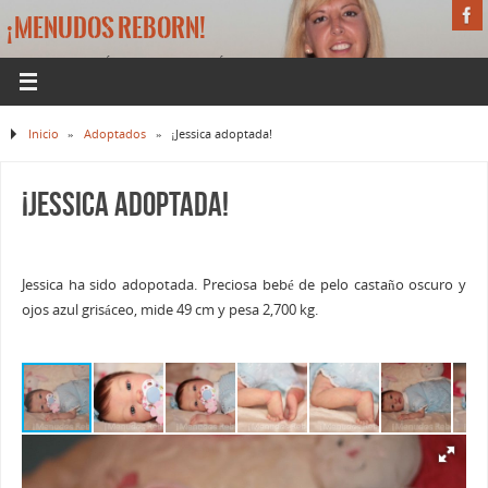
¡MENUDOS REBORN!
LA WEB DE BEBÉS REBORN DE MÓNICA
Inicio
»
Adoptados
»
¡Jessica adoptada!
¡Jessica adoptada!
Jessica ha sido adopotada. Preciosa bebé de pelo castaño oscuro y
ojos azul grisáceo, mide 49 cm y pesa 2,700 kg.