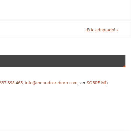
¡Eric adoptado!
»
637 598 465
,
info@menudosreborn.com
, ver
SOBRE MÍ
).