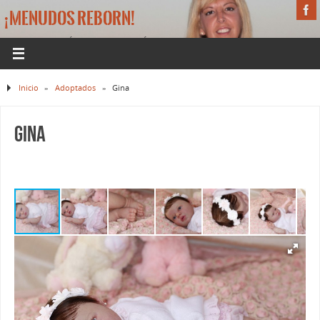
¡MENUDOS REBORN!
LA WEB DE BEBÉS REBORN DE MÓNICA
Inicio
»
Adoptados
»
Gina
Gina