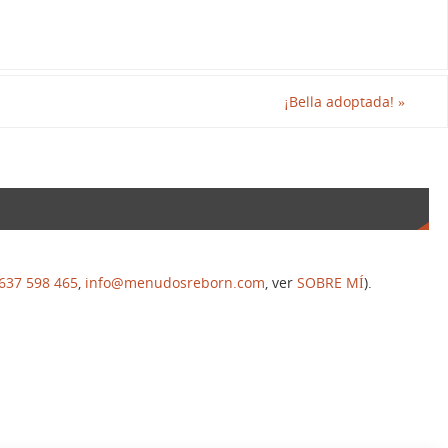
¡Bella adoptada!
»
637 598 465
,
info@menudosreborn.com
, ver
SOBRE MÍ
).