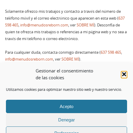
Sólamente ofrezco mis trabajos y contacto a través del número de
teléfono móvil y el correo electrónico que aparecen en esta web (
637
598 465
,
info@menudosreborn.com
, ver
SOBRE MÍ
). Desconfía de
quien te ofrezca mis trabajos o referencias a mi página web y no sea a
través de mi teléfono o correo electrónico.
Para cualquier duda, contacta conmigo directamente (
637 598 465
,
info@menudosreborn.com
, ver
SOBRE MÍ
).
Gestionar el consentimiento
Usted puede revocar en cualquier momento su conformidad en usar
de las cookies
cookies pulsando el siguiente botón [cookies_revoke]
Utilizamos cookies para optimizar nuestro sitio web y nuestro servicio.
Acepto
© Todos los derechos reservados.
info@menudosreborn.com
Denegar
FUNCIONA CON
PARABOLA
&
WORDPRESS.